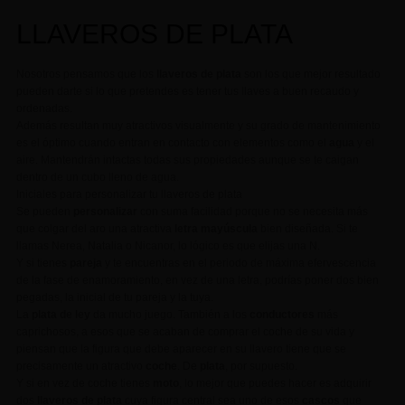
LLAVEROS DE PLATA
Nosotros pensamos que los
llaveros de plata
son los que mejor resultado
pueden darte si lo que pretendes es tener tus llaves a buen recaudo y
ordenadas.
Además resultan muy atractivos visualmente y su grado de mantenimiento
es el óptimo cuando entran en contacto con elementos como el
agua
y el
aire. Mantendrán intactas todas sus propiedades aunque se te caigan
dentro de un cubo lleno de agua.
Iniciales para personalizar tu llaveros de plata
Se pueden
personalizar
con suma facilidad porque no se necesita más
que colgar del aro una atractiva
letra mayúscula
bien diseñada. Si te
llamas Nerea, Natalia o Nicanor, lo lógico es que elijas una N.
Y si tienes
pareja
y te encuentras en el periodo de máxima efervescencia
de la fase de enamoramiento, en vez de una letra, podrías poner dos bien
pegadas, la inicial de tu pareja y la tuya.
La
plata de ley
da mucho juego. También a los
conductores
más
caprichosos, a esos que se acaban de comprar el coche de su vida y
piensan que la figura que debe aparecer en su llavero tiene que se
precisamente un atractivo
coche
. De
plata
, por supuesto.
Y si en vez de coche tienes
moto
, lo mejor que puedes hacer es adquirir
dos
llaveros de plata
cuya figura central sea uno de esos
cascos
que