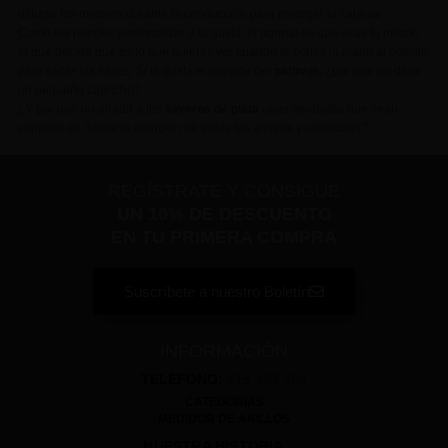
utilizan los moteros durante la conducción para proteger la cabeza
Como los puedes personalizar a tu gusto, lo normal es que seas tú mismo
el que decida qué es lo que quieres ver cuando te eches la mano al bolsillo
para sacar las llaves. Si te gusta el deporte del
patinaje
, ¿por qué no darte
un pequeño capricho?
¿Y por qué no añadir a tus
llaveros de plata
unas amatistas que sean
capaces de llamar la atención de todos tus amigos y conocidos?
REGÍSTRATE Y CONSIGUE
UN 10% DE DESCUENTO
EN TU PRIMERA COMPRA
Suscríbete a nuestro Boletín
INFORMACIÓN
TELÉFONO:
915 493 364
CATEGORÍAS
MEDIDOR DE ANILLOS
NUESTRA HISTORIA