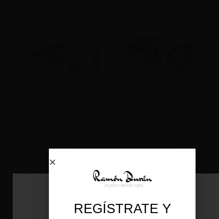
GEMELOS DE PLATA GAFAS D.O.C.E.
92,00
-
109,00
€
€
IVA incl.
REGÍSTRATE Y