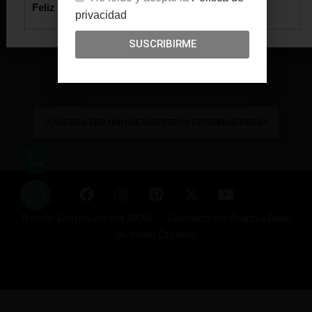
Feliz verano!
ENVÍOS
privacidad
AVISO LEGAL
SUSCRIBIRME
POLÍTICA DE PRIVACIDAD
TÉRMINO Y CONDICIONES
COOKIES
¿QUIERES SER UNO DE NUESTROS DISTRIBUIDORES?
Ramón Durrán Joyero 2026© –
Diseñado por
Arantxa Abad
de Modo Creativo