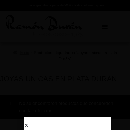
Envíos gratuitos a partir de 200€ - Fabricado en España
Inicio
Productos etiquetados “Joyas unicas en plata
Durán”
JOYAS UNICAS EN PLATA DURÁN
No se encontraron productos que concuerden
con la selección.