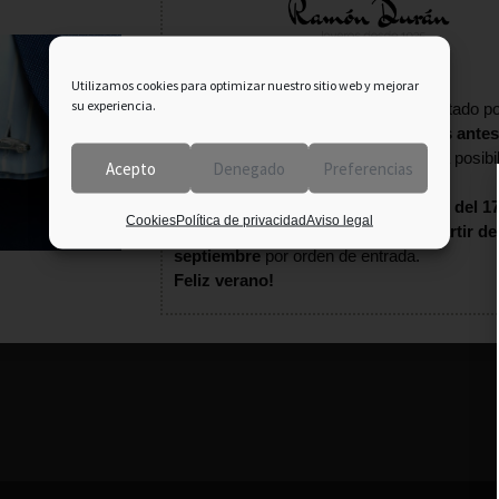
Información importante:
Utilizamos cookies para optimizar nuestro sitio web y mejorar
su experiencia.
En agosto tu pedido puede verse afectado po
fecha estival.
Consulta con nosotros antes
terminar tu compra
para confirmar la posibi
Acepto
Denegado
Preferencias
entrega.
Estaremos
cerrados por vacaciones del 17
Cookies
Política de privacidad
Aviso legal
agosto
. Los pedidos se enviarán
a partir de
septiembre
por orden de entrada.
Feliz verano!