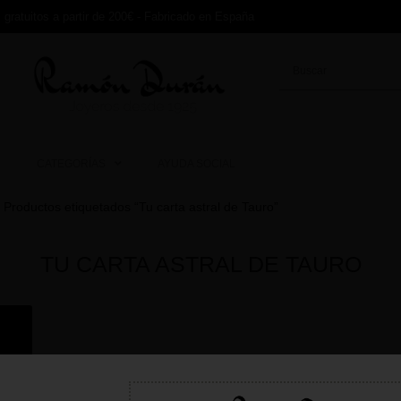
 gratuitos a partir de 200€ - Fabricado en España
CATEGORÍAS
AYUDA SOCIAL
CATEGORÍAS
AYUDA SOCIAL
Productos etiquetados “Tu carta astral de Tauro”
TU CARTA ASTRAL DE TAURO