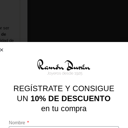
r ser
 de
lidad de
 al 31 de
l 4 de
REGÍSTRATE Y CONSIGUE
UN
10% DE DESCUENTO
en tu compra
Nombre