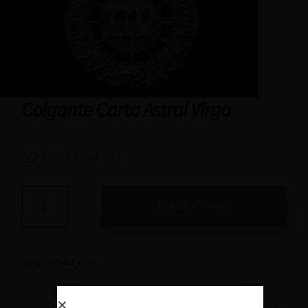
Colgante Carta Astral Virgo
124,00
€
IVA incl.
Añadir al carrito
SKU:
0-CA-CG-V