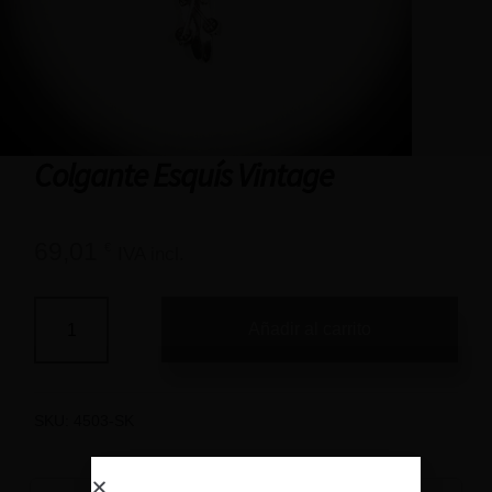
Colgante Esquís Vintage
69,01
€
IVA incl.
Añadir al carrito
SKU:
4503-SK