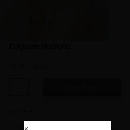
Colgante Madroño
26,00
€
IVA incl.
Añadir al carrito
SKU:
4505-M