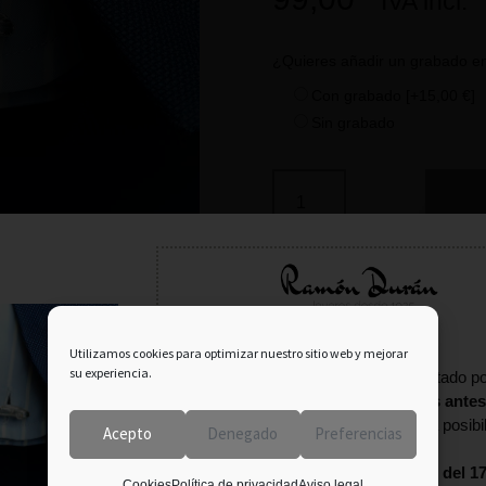
IVA incl.
¿Quieres añadir un grabado e
Con grabado
[+15,00 €]
Sin grabado
SKU:
GM-129-S
Información importante:
Utilizamos cookies para optimizar nuestro sitio web y mejorar
su experiencia.
En agosto tu pedido puede verse afectado po
fecha estival.
Consulta con nosotros antes
terminar tu compra
para confirmar la posibi
Acepto
Denegado
Preferencias
entrega.
Estaremos
cerrados por vacaciones del 17
Cookies
Política de privacidad
Aviso legal