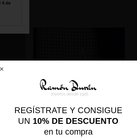
l 4 de
REGÍSTRATE Y CONSIGUE
UN
10% DE DESCUENTO
en tu compra
ADRADO
GEMELOS DE PLATA BICICLETA