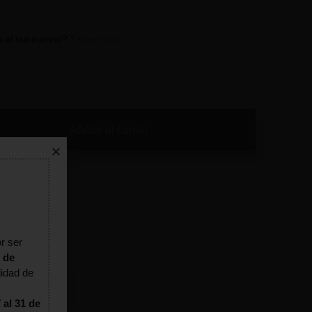
n el submarino?
*
Precio sin IVA
Añadir al carrito
r ser
 de
lidad de
 al 31 de