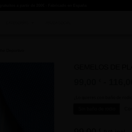
gratuitos a partir de 200€ - Fabricado en España
CATEGORÍAS
AYUDA SOCIAL
he Deportivo
GEMELOS DE PL
99,00
-
116,
€
¿Lo quieres con baño de rodi
Sin baño de rodio
Con
99,00
€