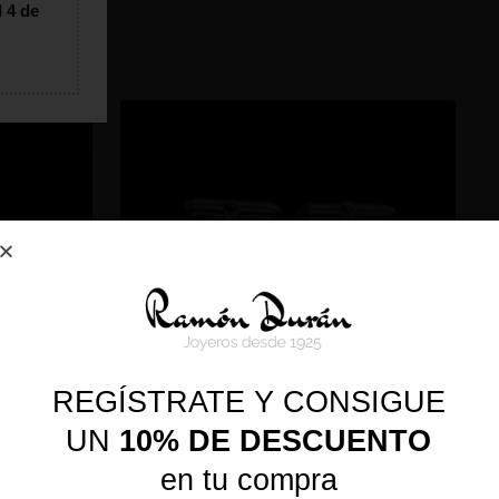
l 4 de
REGÍSTRATE Y CONSIGUE
UN
10% DE DESCUENTO
en tu compra
 TAURO
GEMELO DE PLATA TAURO