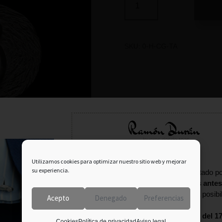
SKU:
0-H-CG-TA
Información importante:
Utilizamos cookies para optimizar nuestro sitio web y mejorar
su experiencia.
En agosto tu pedido puede verse afectado po
fecha estival.
Consulta con nosotros antes
terminar tu compra
para confirmar la posibi
Acepto
Denegado
Preferencias
entrega.
Estaremos
cerrados por vacaciones del 17
Cookies
Política de privacidad
Aviso legal