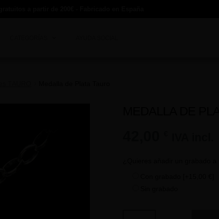
gratuitos a partir de 200€ - Fabricado en España
CATEGORÍAS
AYUDA SOCIAL
les TAURO
Medalla de Plata Tauro
MEDALLA DE PL
42,00
€
IVA incl.
¿Quieres añadir un grabado a 
Con grabado
[+15,00 €]
Sin grabado