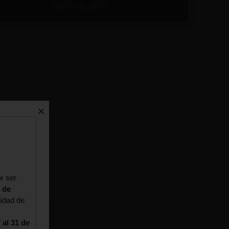
Añadir al carrito
r ser
 de
lidad de
 al 31 de