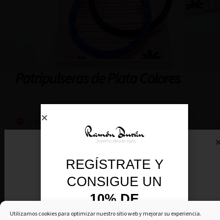
Patripulseras de Plata Colores
Este producto no está disponible porque no
quedan existencias.
REGÍSTRATE Y
SKU:
3000-PTR
CONSIGUE UN
10% DE
DESCUENTO
Ver descripción
Utilizamos cookies para optimizar nuestro sitio web y mejorar su experiencia.