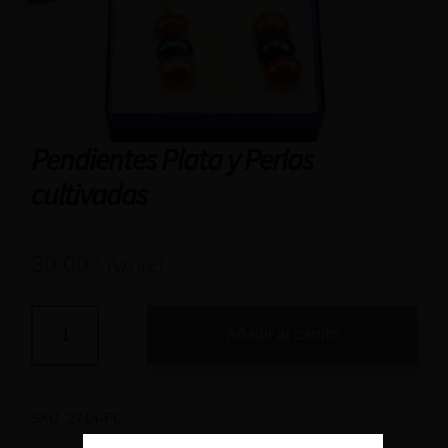
Pendientes Plata y Perlas
cultivadas
30,00
€
IVA incl.
Añadir al carrito
SKU:
2714-PL