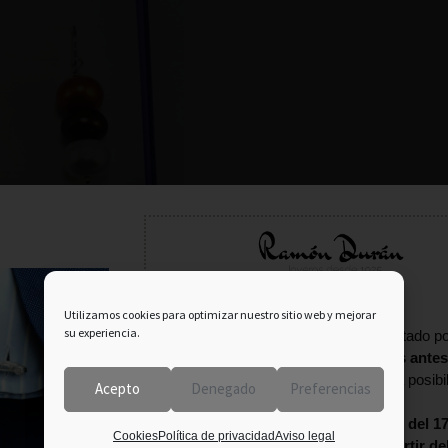
Información importante:
Utilizamos cookies para optimizar nuestro sitio web y mejorar
su experiencia.
En agosto tu pedido puede verse afectado po
fecha estival.
Consulta con nosotros antes
terminar tu compra
para confirmar la posibi
Acepto
Denegado
Preferencias
entrega.
Estaremos
cerrados por vacaciones del 17
Cookies
Política de privacidad
Aviso legal
agosto
. Los pedidos se enviarán
a partir de