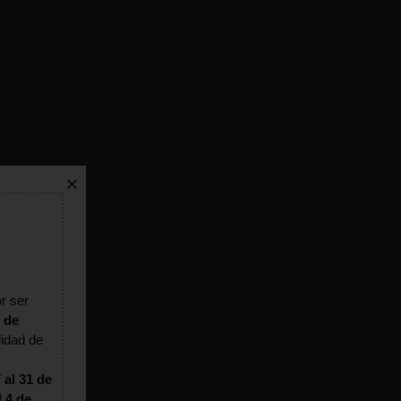
r ser
 de
lidad de
 al 31 de
l 4 de