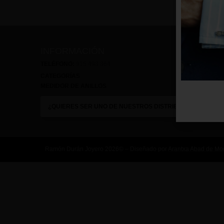
INFORMACIÓN
TELÉFONO:
915 493 364
CATEGORÍAS
MEDIDOR DE ANILLOS
¿QUIERES SER UNO DE NUESTROS DISTRIBUIDORES?
Ramón Durán Joyero 2026© – Diseñado por
Arantxa Abad de Mo