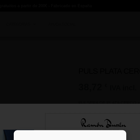
gratuitos a partir de 200€ - Fabricado en España
CATEGORÍAS
AYUDA SOCIAL
PULS PLATA CER
38,72
€
IVA incl.
PULSERA DE PLATA CERCO 