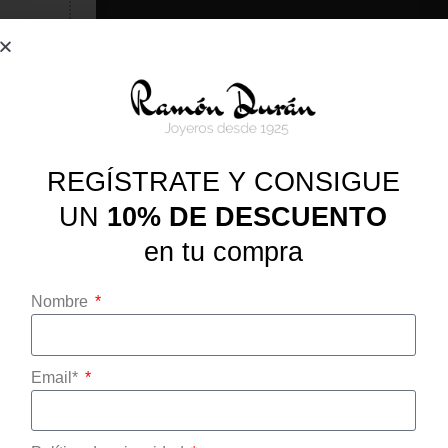
r ser
 de
lidad de
REGÍSTRATE Y CONSIGUE
 al 31 de
UN 10% DE DESCUENTO
l 4 de
EN TU PRIMERA COMPRA
REGÍSTRATE Y CONSIGUE
Suscríbete a nuestro
UN
10% DE DESCUENTO
Boletín
en tu compra
Nombre
Email*