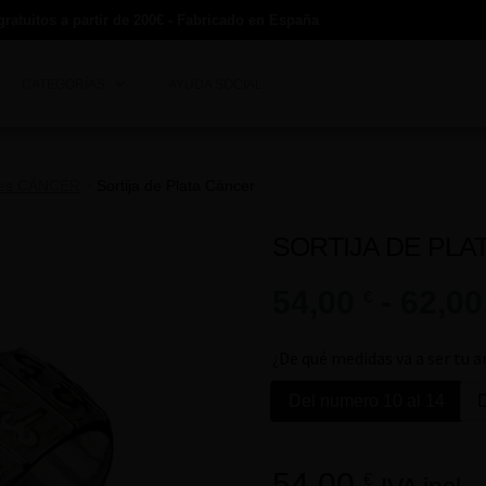
gratuitos a partir de 200€ - Fabricado en España
CATEGORÍAS
AYUDA SOCIAL
ales CÁNCER
Sortija de Plata Cáncer
SORTIJA DE PLA
54,00
-
62,0
€
¿De qué medidas va a ser tu a
Del numero 10 al 14
D
54,00
€