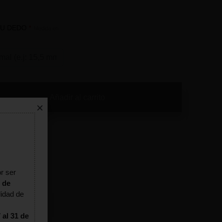
TU DEDO
*
Medida en
Añadir al carrito
r ser
 de
lidad de
 al 31 de