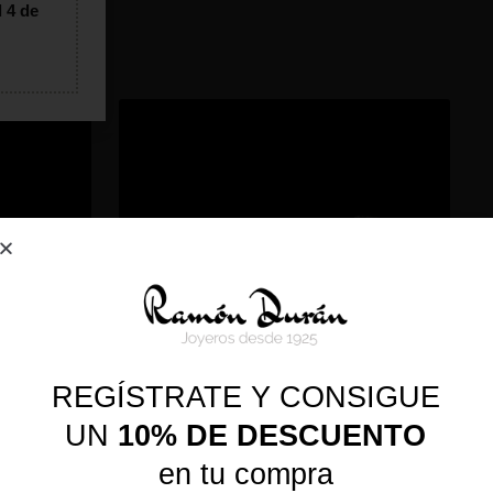
l 4 de
REGÍSTRATE Y CONSIGUE
UN
10% DE DESCUENTO
en tu compra
ÁNCER
PENDIENTE DE PLATA CÁNCER