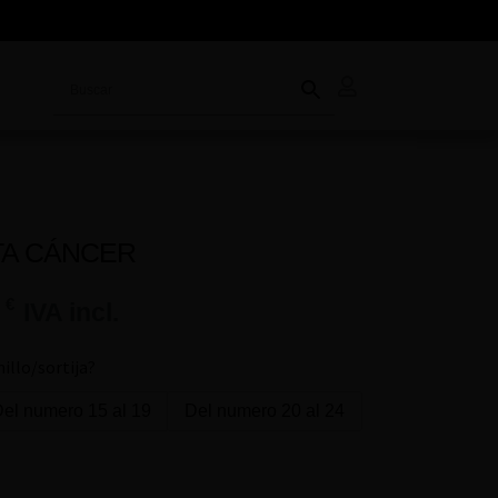
TA CÁNCER
0
€
IVA incl.
nillo/sortija?
el numero 15 al 19
Del numero 20 al 24