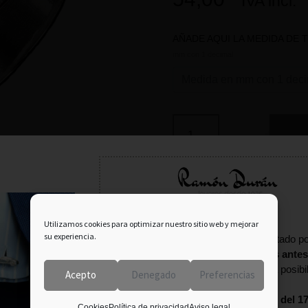
IVA incl.
AÑADE AQUI LA MEDIDA DE 
mm con 1 decimal
SKU:
0-A-A-CA-10-14
Información importante:
Utilizamos cookies para optimizar nuestro sitio web y mejorar
su experiencia.
En agosto tu pedido puede verse afectado po
fecha estival.
Consulta con nosotros antes
terminar tu compra
para confirmar la posibi
Acepto
Denegado
Preferencias
entrega.
Estaremos
cerrados por vacaciones del 17
Cookies
Política de privacidad
Aviso legal