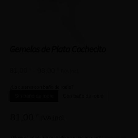
Gemelos de Plata Cochecito
81,00
-
98,00
€
€
IVA incl.
¿Lo quieres con baño de rodio?
Sin baño de rodio
Con baño de rodio
81,00
€
IVA incl.
¿Quieres añadir un grabado en el submarino?
*
Precio sin IVA