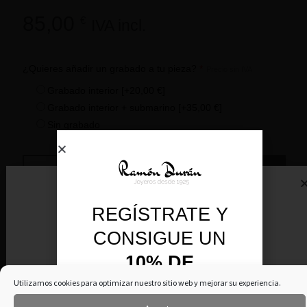
85,00
€
IVA incl.
¿Quieres añadir un grabado a tu pieza?
*
Precio sin IVA
Grabado interior
[+20,00 €]
Grabado interior + submarino
[+35,00 €]
Sin grabado
Añadir al carrito
REGÍSTRATE Y
SKU:
GM-100C-12-S
CONSIGUE UN
10% DE
DESCUENTO
Ver descripción
Utilizamos cookies para optimizar nuestro sitio web y mejorar su experiencia.