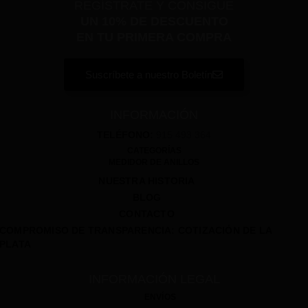
REGÍSTRATE Y CONSIGUE
UN 10% DE DESCUENTO
EN TU PRIMERA COMPRA
Suscríbete a nuestro Boletín
INFORMACIÓN
TELÉFONO:
915 493 364
CATEGORÍAS
MEDIDOR DE ANILLOS
NUESTRA HISTORIA
BLOG
CONTACTO
COMPROMISO DE TRANSPARENCIA: COTIZACIÓN DE LA
PLATA
INFORMACIÓN LEGAL
ENVÍOS