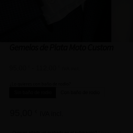
Gemelos de Plata Moto Custom
95,00
-
112,00
€
€
IVA incl.
¿Lo quieres con baño de rodio?
Sin baño de rodio
Con baño de rodio
95,00
€
IVA incl.
¿Quieres añadir un grabado en el submarino?
*
Precio sin IVA