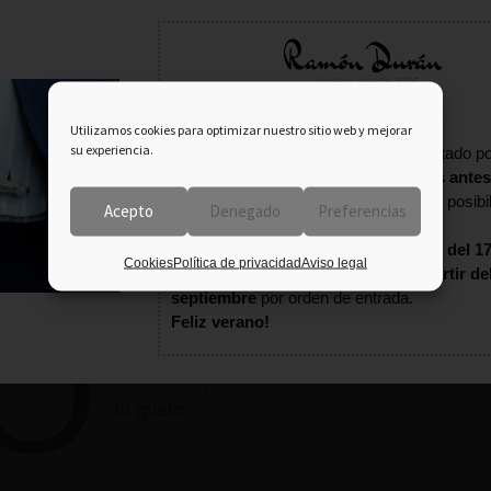
Información importante:
Utilizamos cookies para optimizar nuestro sitio web y mejorar
su experiencia.
En agosto tu pedido puede verse afectado po
fecha estival.
Consulta con nosotros antes
terminar tu compra
para confirmar la posibi
Acepto
Denegado
Preferencias
entrega.
Estaremos
cerrados por vacaciones del 17
Cookies
Política de privacidad
Aviso legal
agosto
. Los pedidos se enviarán
a partir de
septiembre
por orden de entrada.
O
Feliz verano!
s presentamos nuestra nueva colección de c
Una joya que podrás encontrar en cinco co
tu gusto.