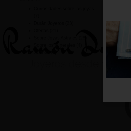
Curiosidades sobre las joyas
(7)
Durán Joyeros
(23)
Ofertas
(21)
Sobre Joyas Astrales
(28)
Sobre los minerales
(4)
Sorteos
(7)