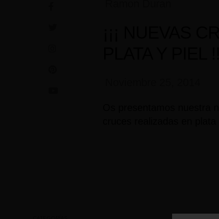
Ramon Duran
¡¡¡ NUEVAS C
PLATA Y PIEL !!
Noviembre 25, 2014
Os presentamos nuestra n
cruces realizadas en plata 
CATEGORÍAS