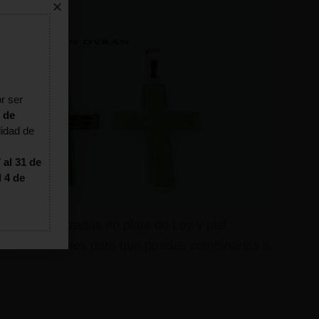
r ser
 de
lidad de
 al 31 de
l 4 de
ruces realizadas en plata de Ley y piel
lores diferentes para que puedas combinarlas a