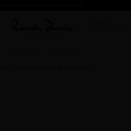
 gratuitos a partir de 200€ - Fabricado en España
CATEGORÍAS
AYUDA SOCIAL
CATEGORÍAS
AYUDA SOCIAL
Ofertas
¡¡¡ NUEVAS CRUCES EN PLATA Y PIEL !!!