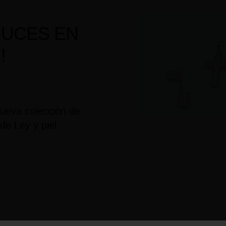
RUCES EN
!
ueva colección de
de Ley y piel