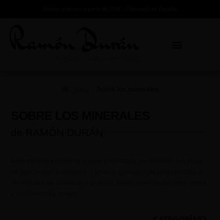
Envíos gratuitos a partir de 200€ - Fabricado en España
Inicio
Sobre los minerales
SOBRE LOS MINERALES
de RAMÓN DURÁN
Aquí podrás encontrar trucos y consejos para cuidar tus joyas
de una manera correcta. También encontrarás la respuesta a
un montón de dudas que puedas tener sobre materiales, joyas
y muchas más cosas
CATEGORÍAS