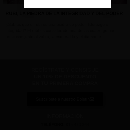
RUBÍ, LA PIEDRA DE LA INTEGRIDAD Y DEL PODER
¿Sabías que el rubí es una piedra de poder, liderazgo e
integridad? El rubí es considerado una de las cuatro gemas
preciosas junto al zafiro, la esmeralda y el diamante.
REGÍSTRATE Y CONSIGUE
UN 10% DE DESCUENTO
EN TU PRIMERA COMPRA
Suscríbete a nuestro Boletín
INFORMACIÓN
TELÉFONO:
915 493 364