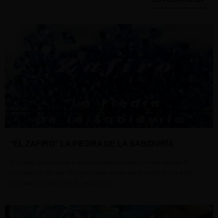
“EL ZAFIRO” LA PIEDRA DE LA SABIDURÍA
El Zafiro consciente o inconscientemente permite elevar la
conciencia del ser humano otra vuelta de la espiral, ha sido
llamada la piedra de la sabiduría.