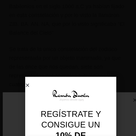
Babilonios en el siglo 1000 a.C ya habían fijado
en esta constelación y por lo visto la llamaron
ZIB. BA. AN. NA, que por lo visto significaba “El
Balance del Cielo”
Se trata de la única constelación del zodiaco
representada por un objeto inanimado, ya que
de las once que nos quedan, siete son
represantadas por animales mitológicos y las
cuatro restantes por formas humanas.
Los Libra se encuentran entre los signos más
civilizados del zodiaco. Tienen encanto,
REGÍSTRATE Y
elegancia y buen gusto, son amables y
CONSIGUE UN
pacíficos. Les gusta la belleza y la armonía y
10% DE