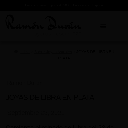
Envíos gratuitos a partir de 200€ - Fabricado en España
Inicio
Sobre Joyas Astrales
JOYAS DE LIBRA EN
PLATA
Ramon Duran
JOYAS DE LIBRA EN PLATA
Septiembre 23, 2021
Comienza el reinado de Libra del 23 de