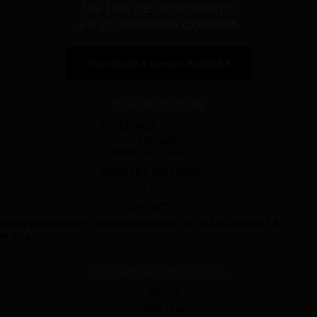
UN 10% DE DESCUENTO
EN TU PRIMERA COMPRA
Suscríbete a nuestro Boletín
INFORMACIÓN
TELÉFONO:
915 493 364
CATEGORÍAS
MEDIDOR DE ANILLOS
NUESTRA HISTORIA
BLOG
CONTACTO
COMPROMISO DE TRANSPARENCIA: COTIZACIÓN DE LA
PLATA
INFORMACIÓN LEGAL
ENVÍOS
AVISO LEGAL