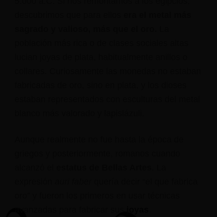
5.000 a.C. Si nos remontamos a los egipcios,
descubrimos que para ellos
era el metal más
sagrado y valioso, más que el oro.
La
población más rica o de clases sociales altas
lucian joyas de plata, habitualmente anillos o
collares. Curiosamente las monedas no estaban
fabricadas de oro, sino en plata, y los dioses
estaban representados con esculturas del metal
blanco más valorado y lapislázuli.
Aunque realmente no fue hasta la época de
griegos y posteriormente, romanos cuando
alcanzó el
estatus de Bellas Artes
. La
expresión
auri faber
quería decir “el que fabrica
oro” y fueron los primeros en usar técnicas
avanzadas para fabricar sus
joyas
.