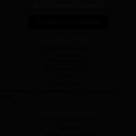
EN TU PRIMERA COMPRA
Suscríbete a nuestro Boletín
INFORMACIÓN
TELÉFONO:
915 493 364
CATEGORÍAS
MEDIDOR DE ANILLOS
NUESTRA HISTORIA
BLOG
CONTACTO
COMPROMISO DE TRANSPARENCIA: COTIZACIÓN DE LA
PLATA
INFORMACIÓN LEGAL
ENVÍOS
AVISO LEGAL
POLÍTICA DE PRIVACIDAD