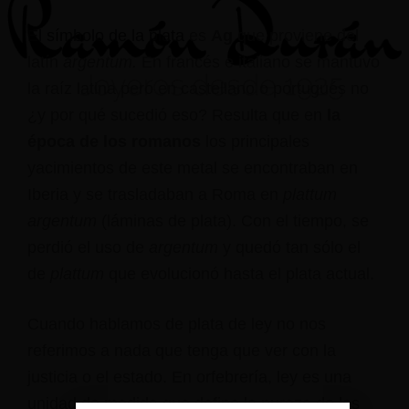
El símbolo de la plata
es
Ag
que proviene del
latín
argentum
.
En francés e italiano se mantuvo
la raíz latina pero en castellano o portugués no
¿y por qué sucedió eso? Resulta que en
la
época de los romanos
los principales
yacimientos de este metal se encontraban en
Iberia y se trasladaban a Roma en
plattum
argentum
(láminas de plata). Con el tiempo, se
perdió el uso de
argentum
y quedó tan sólo el
de
plattum
que evolucionó hasta el plata actual.
Cuando hablamos de plata de ley no nos
referimos a nada que tenga que ver con la
justicia o el estado. En orfebrería, ley es una
unidad de medida que define la pureza de los