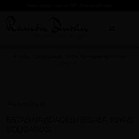
Envíos gratuitos a partir de 200€ - Fabricado en España
Inicio
Durán Joyeros
Estas Navidades regala Joyas
Solidarias.
Ramon Duran
ESTAS NAVIDADES REGALA JOYAS
SOLIDARIAS.